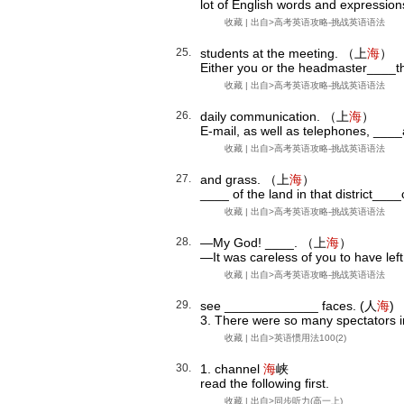
lot of English words and expressions
收藏
| 出自>
高考英语攻略-挑战英语语法
25.
students at the meeting. （上
海
）
Either you or the headmaster____the
收藏
| 出自>
高考英语攻略-挑战英语语法
26.
daily communication. （上
海
）
E-mail, as well as telephones, ____
收藏
| 出自>
高考英语攻略-挑战英语语法
27.
and grass. （上
海
）
____ of the land in that district___
收藏
| 出自>
高考英语攻略-挑战英语语法
28.
—My God! ____. （上
海
）
—It was careless of you to have left 
收藏
| 出自>
高考英语攻略-挑战英语语法
29.
see _____________ faces. (人
海
)
3. There were so many spectators in
收藏
| 出自>
英语惯用法100(2)
30.
1. channel
海
峡
read the following first.
收藏
| 出自>
同步听力(高一上)