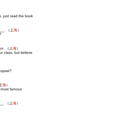
s, just read the book
____. （上
海
）
?
exam. （上
海
）
r class, but believe
 upset?
（上
海
）
e most famous
____. （上
海
）