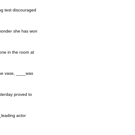
ing test discouraged
o wonder she has won
one in the room at
ese vase, ____was
terday proved to
_leading actor