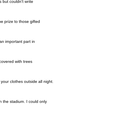
 but couldn't write
 prize to those gifted
an important part in
_covered with trees
your clothes outside all night.
 the stadium. I could only