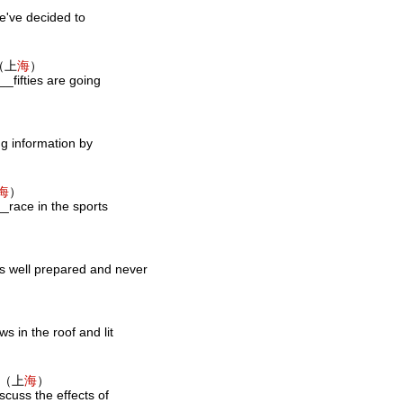
we've decided to
. （上
海
）
__fifties are going
g information by
海
）
_race in the sports
s well prepared and never
 in the roof and lit
a. （上
海
）
cuss the effects of