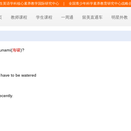
生英语学科核心素养教学国际研究中心
|
全国青少年科学素养教育研究中心战略
页
教师课程
学生课程
一周通
留美直通车
明星外教
sunami(
海
啸
)?
l have to be watered
cently.