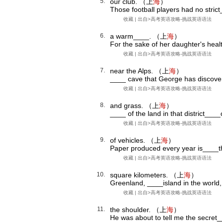
5.
our club. （上
海
）
Those football players had no strict
收藏
| 出自>
高考英语攻略-挑战英语语法
6.
a warm____. （上
海
）
For the sake of her daughter's heal
收藏
| 出自>
高考英语攻略-挑战英语语法
7.
near the Alps. （上
海
）
____ cave that George has discovere
收藏
| 出自>
高考英语攻略-挑战英语语法
8.
and grass. （上
海
）
____ of the land in that district___
收藏
| 出自>
高考英语攻略-挑战英语语法
9.
of vehicles. （上
海
）
Paper produced every year is____th
收藏
| 出自>
高考英语攻略-挑战英语语法
10.
square kilometers. （上
海
）
Greenland, ____island in the world,
收藏
| 出自>
高考英语攻略-挑战英语语法
11.
the shoulder. （上
海
）
He was about to tell me the secre