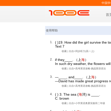
中国学
首
使用帮助
1.
( )19. How did the girl survive the t
Text 7
收藏
| 出自>
同步听力(高一上)
2.
if they____. （上
海
）
In such dry weather, the flowers wil
收藏
| 出自>
高考英语攻略-挑战英语语法
3.
—____, and____. （上
海
）
—David has made great progress re
收藏
| 出自>
高考英语攻略-挑战英语语法
4.
( ) 3. The sea (
海
洋) is ____.
C. brown
收藏
| 出自>
小学英语奥赛实验班二年级