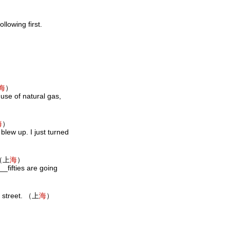
ollowing first.
海
）
use of natural gas,
海
）
 blew up. I just turned
. （上
海
）
__fifties are going
e street. （上
海
）