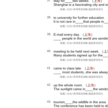
37.
stay for____two weeks. （上
海
）
Shanghai is a fascinating city and 
收藏
| 出自>
高考英语攻略-挑战英语语法
38.
to university for further education
It is not rare in____that people in__
收藏
| 出自>
高考英语攻略-挑战英语语法
39.
E-mail every day. （上
海
）
____ people in the world are sendin
收藏
| 出自>
高考英语攻略-挑战英语语法
40.
meeting to be held next week. （上
Many students signed up for the___
收藏
| 出自>
高考英语攻略-挑战英语语法
41.
came to class late. （上
海
）
____ most students, she was alway
收藏
| 出自>
高考英语攻略-挑战英语语法
42.
up the whole room. （上
海
）
The sunlight came in____the windows
收藏
| 出自>
高考英语攻略-挑战英语语法
43.
tourism____the wildlife in the are
The conference has been held to dis